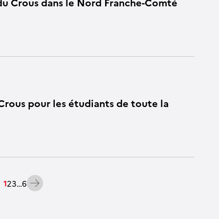
du Crous dans le Nord Franche-Comté
Crous pour les étudiants de toute la
Suivant
1
2
3
…
6