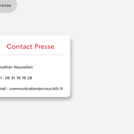
resse
Contact Presse
onathan Nouvellon
l : 06 31 16 16 28
ail :
communication@crous-bfc.fr