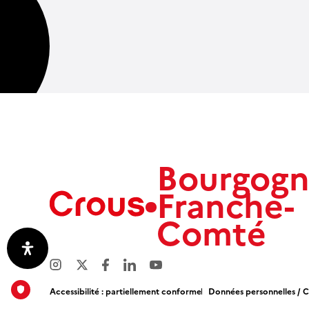
Bourgog
Franche-
Comté
Aix
Marseille
Passer le selecteur de Crous
Avignon
Amiens
Accessibilité : partiellement conforme
Données personnelles / 
Picardie