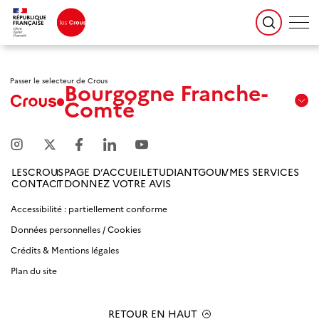
Passer le selecteur de Crous
Bourgogne Franche-
Comté
Aix
Marseille
Avignon
LESCROUS
PAGE D’ACCUEIL
ETUDIANTGOUV
MES SERVICES
CONTACT
DONNEZ VOTRE AVIS
Amiens
Picardie
Accessibilité : partiellement conforme
Données personnelles / Cookies
Antilles
Crédits & Mentions légales
Guyane
Plan du site
Bordeaux-
Aquitaine
RETOUR EN HAUT