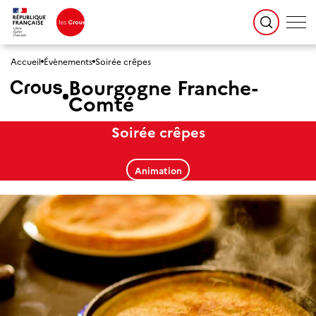
Accueil
Évènements
Soirée crêpes
Bourgogne Franche-
Comté
Soirée crêpes
Animation