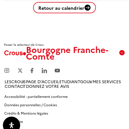
Retour au calendrier
Passer le selecteur de Crous
Bourgogne Franche-
Comté
Aix
Marseille
Avignon
LESCROUS
PAGE D’ACCUEIL
ETUDIANTGOUV
MES SERVICES
CONTACT
DONNEZ VOTRE AVIS
Amiens
Picardie
Accessibilité : partiellement conforme
Données personnelles / Cookies
Antilles
Crédits & Mentions légales
Guyane
Plan du site