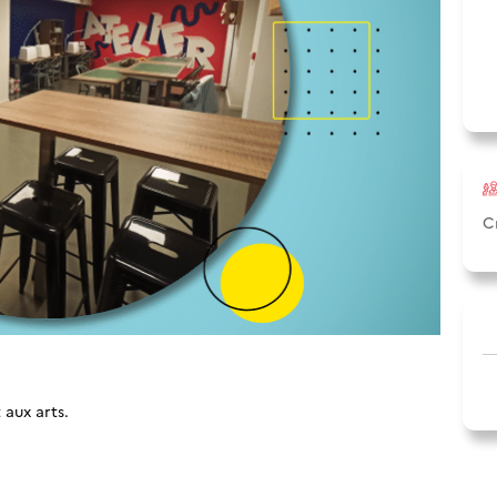
C
 aux arts.