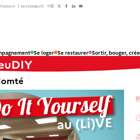
T.GOUV.fr
ACCESSIBILITÉ
ompagnement
Se loger
Se restaurer
Sortir, bouger, crée
JeuDIY
Comté