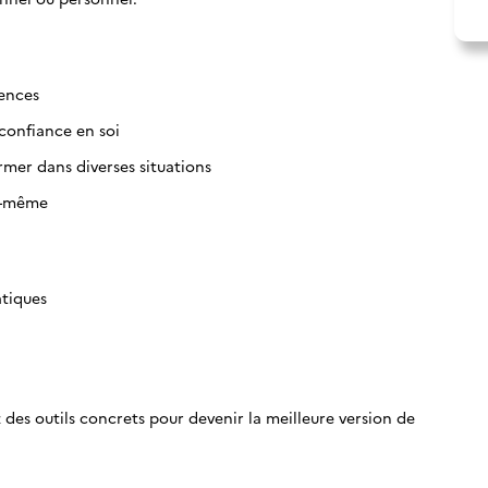
ences
 confiance en soi
rmer dans diverses situations
oi-même
atiques
 des outils concrets pour devenir la meilleure version de