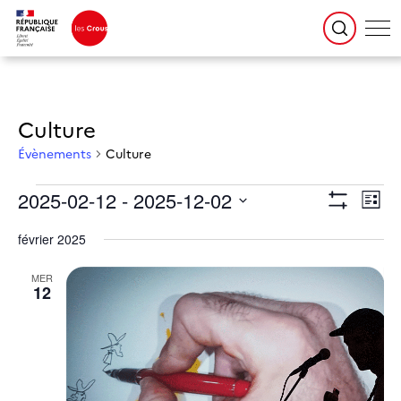
Culture
Évènements
Culture
Évènements
Navigation
Naviga
2025-02-12
 - 
2025-12-02
par
de
Liste
consultations
vues
Montrer
Évène
Sélectionnez
une
Les
date.
février 2025
Filtres
MER
12