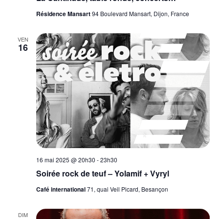
Résidence Mansart
94 Boulevard Mansart, Dijon, France
VEN
16
16 mai 2025 @ 20h30
-
23h30
Soirée rock de teuf – Yolamif + Vyryl
Café international
71, quai Veil Picard, Besançon
DIM