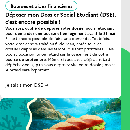
Bourses et aides financières
Poitiers
Déposer mon Dossier Social Etudiant (DSE),
c'est encore possible !
Reims
Vous avez oublié de déposer votre dossier social étudiant
pour demander une bourse et un logement avant le 31 mai
?
Il est encore possible de faire une demande. Toutefois,
Rennes
votre dossier sera traité au fil de l’eau, après tous les
Bretagne
dossiers déposés dans les temps, qui sont prioritaires. Cela
pourra occasionner
un retard sur le versement de votre
bourse de septembre
. Même si vous avez déjà du retard
La Réunion
dépêchez-vous, plus vous déposez vite votre dossier, moins
Mayotte
le retard sera important.
Strasbourg
Je saisis mon DSE
Toulouse
Occitanie
Versailles