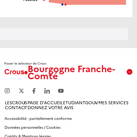
Passer le selecteur de Crous
Bourgogne Franche-
Comté
Aix
Marseille
Avignon
LESCROUS
PAGE D’ACCUEIL
ETUDIANTGOUV
MES SERVICES
CONTACT
DONNEZ VOTRE AVIS
Amiens
Picardie
Accessibilité : partiellement conforme
Données personnelles / Cookies
Antilles
Crédits & Mentions légales