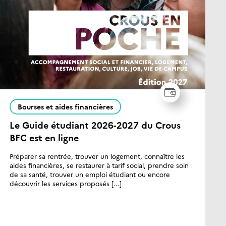
Comté
Clermont
Auvergne
Corse
Créteil
Bourses et aides financières
V
Le Guide étudiant 2026-2027 du Crous
Grenoble
Alpes
s
BFC est en ligne
B
Préparer sa rentrée, trouver un logement, connaître les
Lille
U
aides financières, se restaurer à tarif social, prendre soin
f
de sa santé, trouver un emploi étudiant ou encore
découvrir les services proposés [...]
Limoges
Lorraine