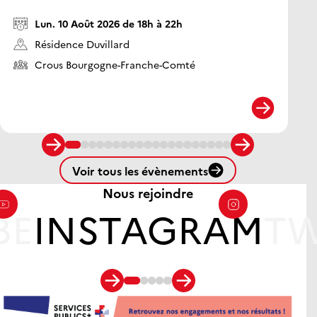
Date/Heure :
Lun. 10 Août 2026 de 18h à 22h
D
Lieu :
Résidence Duvillard
Li
Organisateur :
Crous Bourgogne-Franche-Comté
O
Voir tous les évènements
Nous rejoindre
BE
INSTAGRAM
TW