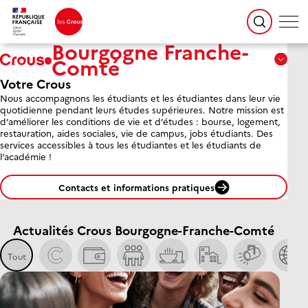
Bourgogne Franche-
Passer le selecteur de Crous
Comté
Aix
Votre Crous
Marseille
Nous accompagnons les étudiants et les étudiantes dans leur vie
Avignon
quotidienne pendant leurs études supérieures. Notre mission est
d’améliorer les conditions de vie et d’études : bourse, logement,
restauration, aides sociales, vie de campus, jobs étudiants. Des
Amiens
services accessibles à tous les étudiantes et les étudiants de
Picardie
l’académie !
Contacts et informations pratiques
Antilles
Guyane
Actualités Crous Bourgogne-Franche-Comté
Bordeaux-
Le Crous
Bourses et aides financières
Social et accompagnemen
Se restaurer
Se loger
Sortir,
Aquitaine
Tout
Bourgogne
Franche-